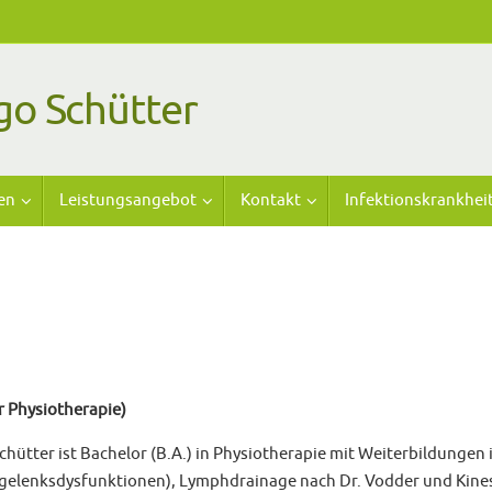
go Schütter
en
Leistungsangebot
Kontakt
Infektionskrankhei
r Physiotherapie)
chütter ist Bachelor (B.A.) in Physiotherapie mit Weiterbildunge
rgelenksdysfunktionen), Lymphdrainage nach Dr. Vodder und Kine