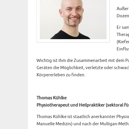
Außerd
Dozent
Er sam
Therap
(Kiefe
Einfl
Wichtig ist ihm die Zusammenarbeit mit dem Pati
Geräten die Möglichkeit, verletzte oder schwac
Körpererleben zu finden.
Thomas Kühlke
Physiotherapeut und Heilpraktiker (sektoral fü
Thomas Kühlke ist staatlich anerkannter Physi
Manuelle Medizin) und nach der Mulligan-Met