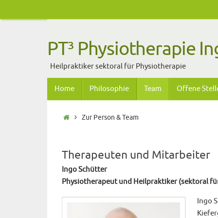
Zum
Inhalt
springen
PT³ Physiotherapie In
Heilpraktiker sektoral für Physiotherapie
Zum
Home
Philosophie
Team
Offene Stell
Inhalt
springen
Start
Zur Person & Team
Therapeuten und Mitarbeiter
Ingo Schütter
Physiotherapeut und Heilpraktiker (sektoral fü
Ingo S
Kiefe