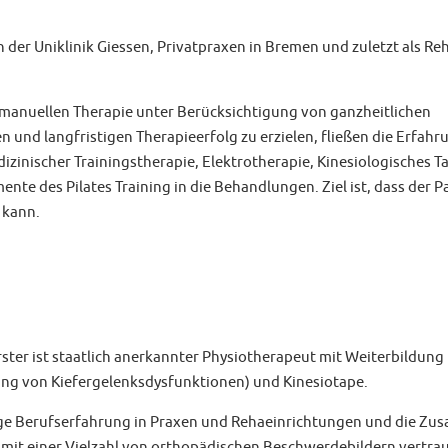
 der Uniklinik Giessen, Privatpraxen in Bremen und zuletzt als Re
manuellen Therapie unter Berücksichtigung von ganzheitlichen
 und langfristigen Therapieerfolg zu erzielen, fließen die Erfahr
inischer Trainingstherapie, Elektrotherapie, Kinesiologisches Tap
mente des Pilates Training in die Behandlungen. Ziel ist, dass der
 kann.
erster ist staatlich anerkannter Physiotherapeut mit Weiterbildu
ng von Kiefergelenksdysfunktionen) und Kinesiotape.
ge Berufserfahrung in Praxen und Rehaeinrichtungen und die Zu
 mit einer Vielzahl von orthopädischen Beschwerdebildern vertra