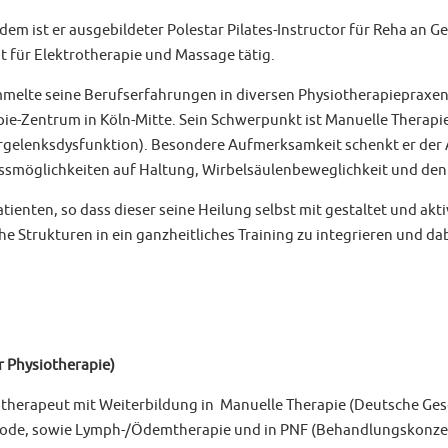
em ist er ausgebildeter Polestar Pilates-Instructor für Reha an G
 für Elektrotherapie und Massage tätig.
melte seine Berufserfahrungen in diversen Physiotherapiepraxen 
ie-Zentrum in Köln-Mitte. Sein Schwerpunkt ist Manuelle Therapi
rgelenksdysfunktion). Besondere Aufmerksamkeit schenkt er der A
ussmöglichkeiten auf Haltung, Wirbelsäulenbeweglichkeit und den
enten, so dass dieser seine Heilung selbst mit gestaltet und aktiv
he Strukturen in ein ganzheitliches Training zu integrieren und da
r Physiotherapie)
otherapeut mit Weiterbildung in Manuelle Therapie (Deutsche Gese
hode, sowie Lymph-/Ödemtherapie und in PNF (Behandlungskonze